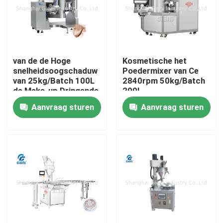
Over ons
Fabriekstocht
van de de Hoge
Kosmetische het
snelheidsoogschaduw
Poedermixer van Ce
van 25kg/Batch 100L
2840rpm 50kg/Batch
de Make-up Dringende
200L
Kwaliteitscontrole
Machine
Aanvraag sturen
Aanvraag sturen
Neem contact met ons op
Nieuws
Gevallen
Bloggen