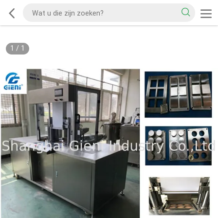
1
/
1