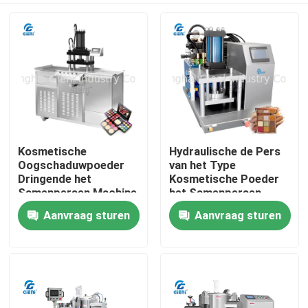
Kosmetische
Hydraulische de Pers
Oogschaduwpoeder
van het Type
Dringende het
Kosmetische Poeder
Samenpersen Machine
het Samenpersen
Machine met Touch
Aanvraag sturen
Aanvraag sturen
Huis
screen
Producten
Video's