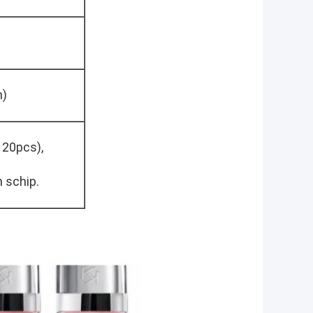
n)
20pcs),
 schip.