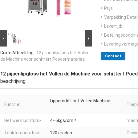
Prijs:
Verpakking Detail
Levertijd:
Betalingsconditi
Levering vermog
Grote Afbeelding :
12 pijpenlipgloss het Vullen
Contact
de Machine voor schittert Poedermateriaal
12 pijpenlipgloss het Vullen de Machine voor schittert Poe
beschrijving
Lippenstift het Vullen Machine
Functie:
Toepa
Het werk luchtdruk:
4~6kgs/cm ²
mach
Tanktemperatuur:
120 graden
Gewic