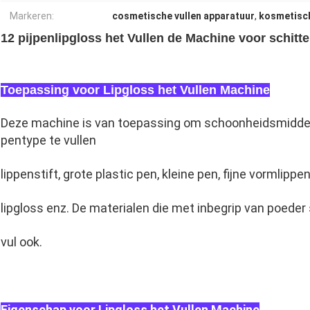
Markeren:
cosmetische vullen apparatuur
,
kosmetisch
12 pijpenlipgloss het Vullen de Machine voor schitt
Toepassing voor Lipgloss het Vullen Machine
Deze machine is van toepassing om schoonheidsmiddele
pentype te vullen
lippenstift, grote plastic pen, kleine pen, fijne vormlip
lipgloss enz. De materialen die met inbegrip van poeder
vul ook.
Eigenschap voor Lipgloss het Vullen Machine