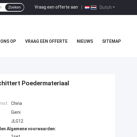
Vraag een offerte aan
|
Dutch
Zoeken
 ONS OP
VRAAG EEN OFFERTE
NIEUWS
SITEMAP
chittert Poedermateriaal
mst:
China
Gieni
JLG12
den Algemene voorwaarden:
:
1set