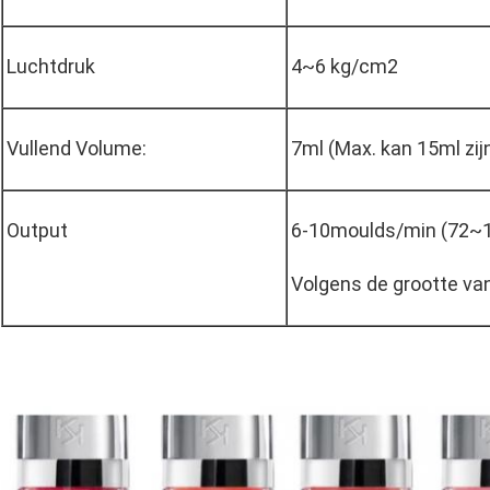
Luchtdruk
4~6 kg/cm2
Vullend Volume:
7ml (Max. kan 15ml zij
Output
6-10moulds/min (72~1
Volgens de grootte van