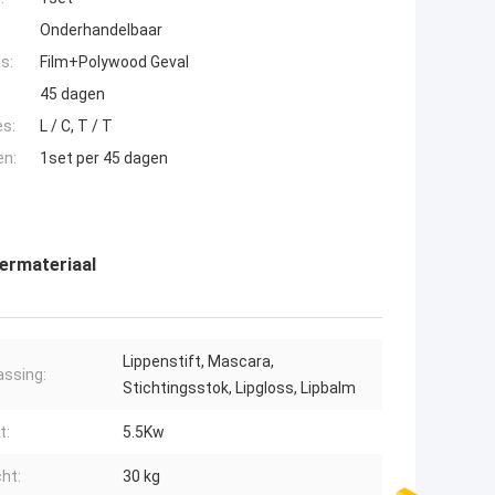
Onderhandelbaar
s:
Film+Polywood Geval
45 dagen
es:
L / C, T / T
en:
1set per 45 dagen
dermateriaal
Lippenstift, Mascara,
ssing:
Stichtingsstok, Lipgloss, Lipbalm
t:
5.5Kw
ht:
30 kg