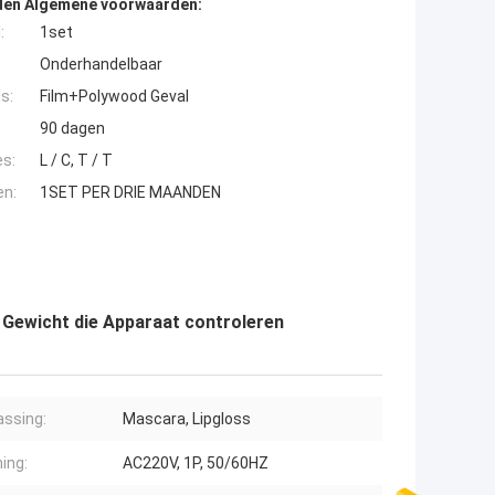
den Algemene voorwaarden:
:
1set
Onderhandelbaar
s:
Film+Polywood Geval
90 dagen
es:
L / C, T / T
en:
1SET PER DRIE MAANDEN
 Gewicht die Apparaat controleren
ssing:
Mascara, Lipgloss
ing:
AC220V, 1P, 50/60HZ