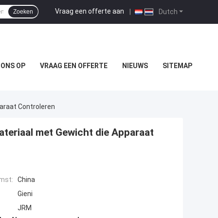
Vraag een offerte aan
|
Dutch
Zoeken
 ONS OP
VRAAG EEN OFFERTE
NIEUWS
SITEMAP
araat Controleren
teriaal met Gewicht die Apparaat
mst:
China
Gieni
JRM