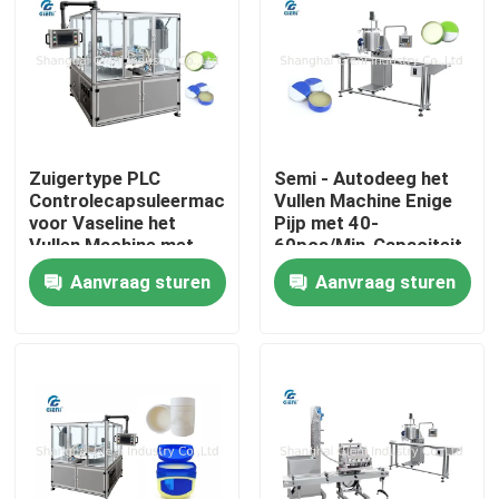
Zuigertype PLC
Semi - Autodeeg het
Controlecapsuleermachine
Vullen Machine Enige
voor Vaseline het
Pijp met 40-
Vullen Machine met
60pcs/Min-Capaciteit
Roestvrij
Aanvraag sturen
Aanvraag sturen
staalmateriaal
Huis
Producten
Video's