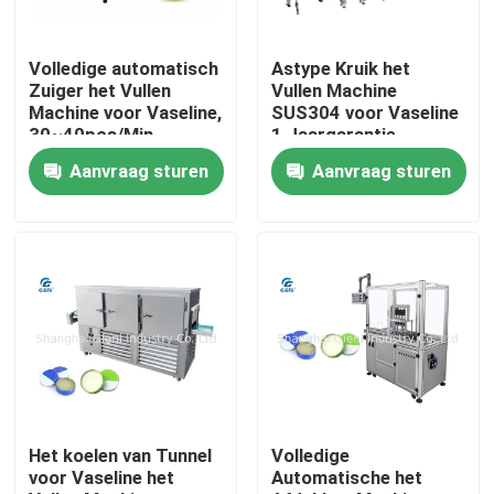
Over ons
Volledige automatisch
Astype Kruik het
Zuiger het Vullen
Vullen Machine
Machine voor Vaseline,
SUS304 voor Vaseline
Fabriekstocht
30~40pcs/Min-
1 Jaargarantie
Capaciteit
Aanvraag sturen
Aanvraag sturen
Kwaliteitscontrole
Neem contact met ons op
Nieuws
Gevallen
Het koelen van Tunnel
Volledige
voor Vaseline het
Automatische het
Bloggen