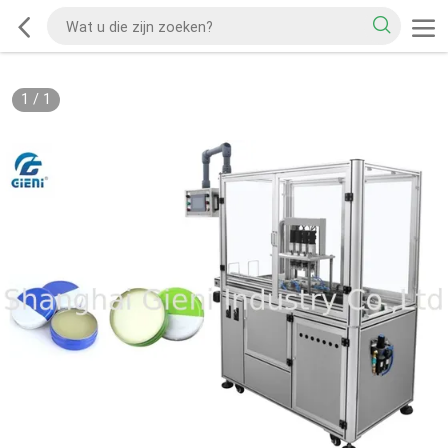
1
/
1