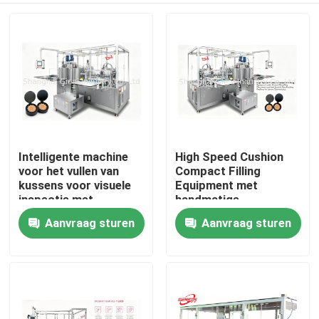
Intelligente machine
High Speed Cushion
voor het vullen van
Compact Filling
kussens voor visuele
Equipment met
inspectie met
handmatige
automatische
ringplaatsing en anti-
Aanvraag sturen
Aanvraag sturen
Huis
ringuitlijning en vier
krasring voor luxe
sproeierservo-vullen
cosmetica
voor premium
Producten
cosmetische
productie
Video's