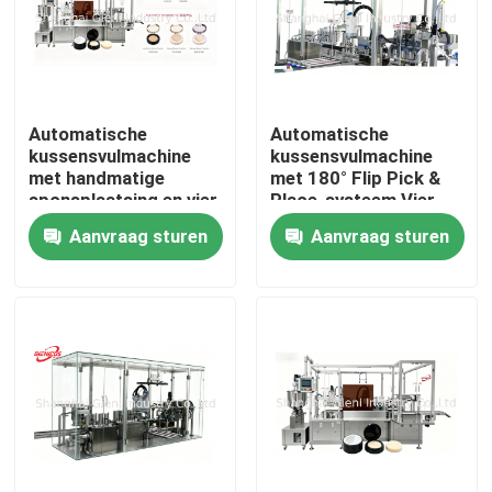
Over ons
Fabriekstocht
Automatische
Automatische
kussensvulmachine
kussensvulmachine
met handmatige
met 180° Flip Pick &
sponsplaatsing en vier
Place-systeem Vier
Kwaliteitscontrole
sproeierservovulmachine
sproeiers met servo-
Aanvraag sturen
Aanvraag sturen
voor BB-
vulling en dubbele 25L
crèmeproductie
roestvrijstalen tanks
Neem contact met ons op
Nieuws
Gevallen
Bloggen